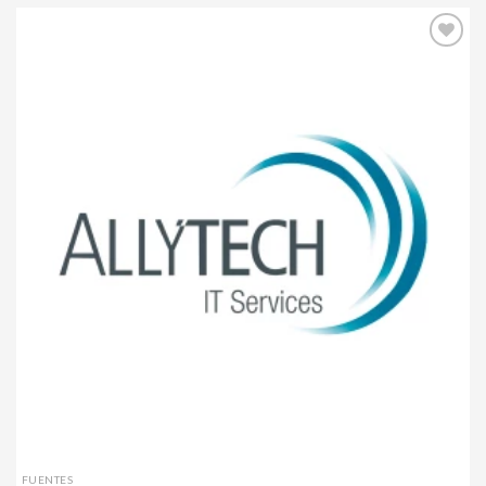
Agregar
a mi
lista de
deseos
FUENTES