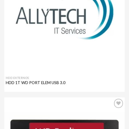
HDD EXTERNOS
HDD 1T WD PORT ELEM USB 3.0
Agregar
a mi
lista de
deseos