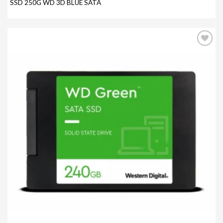
SSD 250G WD 3D BLUE SATA
Agregar
a mi
lista de
deseos