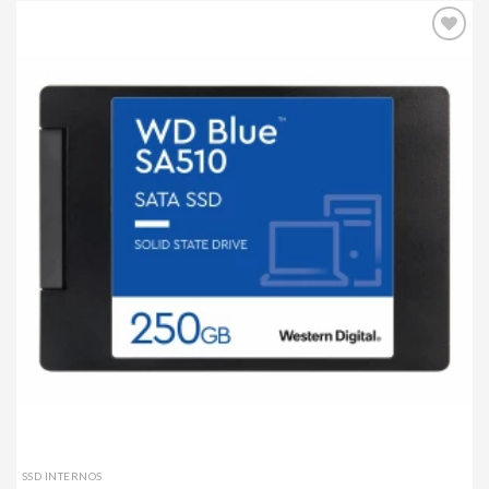
Agregar
a mi
lista de
deseos
SSD INTERNOS