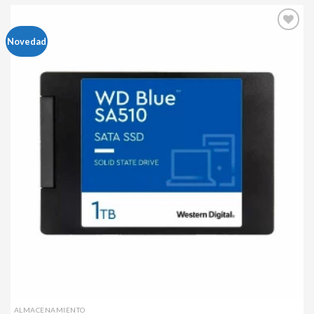
Agregar
Novedad
a mi
lista de
deseos
ALMACENAMIENTO