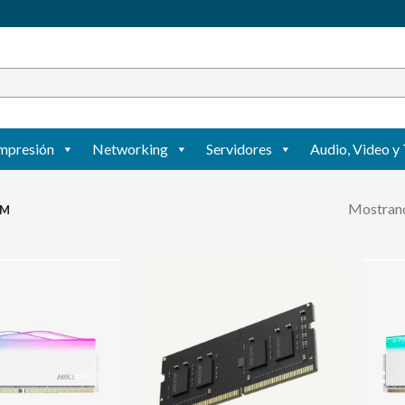
mpresión
Networking
Servidores
Audio, Video y 
Mostrand
AM
Agregar
Agregar
a mi
a mi
lista de
lista de
deseos
deseos