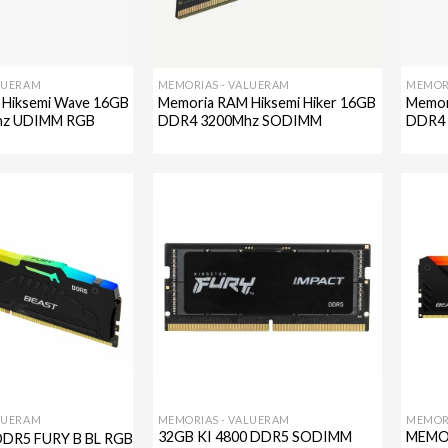
LUERAM
MEMORIAS - VALUERAM
MEMOR
Hiksemi Wave 16GB
Memoria RAM Hiksemi Hiker 16GB
Memor
hz UDIMM RGB
DDR4 3200Mhz SODIMM
DDR4
Agregar
Agregar
a mi
a mi
lista de
lista de
deseos
deseos
LUERAM
MEMORIAS - VALUERAM
MEMOR
32GB KI 4800 DDR5 SODIMM
MEMO
DDR5 FURY B BL RGB