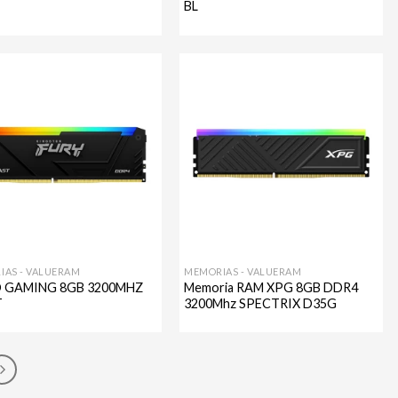
BL
Agregar
Agregar
a mi
a mi
lista de
lista de
deseos
deseos
IAS - VALUERAM
MEMORIAS - VALUERAM
 GAMING 8GB 3200MHZ
Memoria RAM XPG 8GB DDR4
T
3200Mhz SPECTRIX D35G