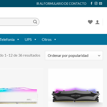
IR AL FORMULARIO DE CONTACTO
Telefonia
UPS
Otros
o 1–12 de 36 resultados
Agregar
Agregar
a mi
a mi
lista de
lista de
deseos
deseos