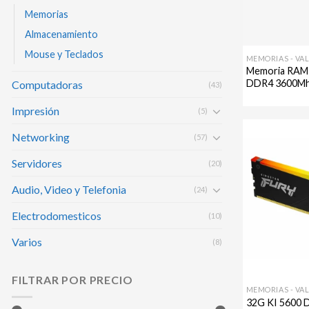
Memorias
Almacenamiento
Mouse y Teclados
MEMORIAS - VA
Memoria RAM 
DDR4 3600M
Computadoras
(43)
Impresión
(5)
Networking
(57)
Servidores
(20)
Audio, Video y Telefonia
(24)
Electrodomesticos
(10)
Varios
(8)
FILTRAR POR PRECIO
MEMORIAS - VA
32G KI 5600 