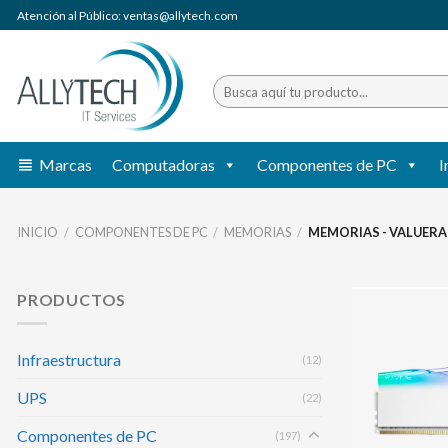
Saltar
Atención al Público: ventas@allytech.com
al
contenido
Buscar
por:
Marcas
Computadoras
Componentes de PC
I
INICIO
/
COMPONENTES DE PC
/
MEMORIAS
/
MEMORIAS - VALUER
PRODUCTOS
Infraestructura
(12)
UPS
(22)
Componentes de PC
(197)