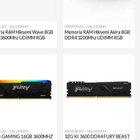
IAS - VALUERAM
MEMORIAS - VALUERAM
ia RAM Hiksemi Wave 8GB
Memoria RAM Hiksemi Akira 8GB
 3600Mhz UDIMM RGB
DDR4 3200Mhz UDIMM RGB
Agregar
Agregar
a mi
a mi
lista de
lista de
deseos
deseos
IAS - VALUERAM
MEMORIAS - VALUERAM
 GAMING 16GB 3600MHZ
32G KI 3600 DDR4 FURY BEAST