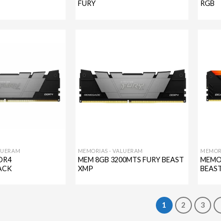
FURY
RGB
Agregar
Agregar
a mi
a mi
lista de
lista de
deseos
deseos
LUERAM
MEMORIAS - VALUERAM
MEMOR
DR4
MEM 8GB 3200MTS FURY BEAST
MEMO
ACK
XMP
BEAS
1
2
3