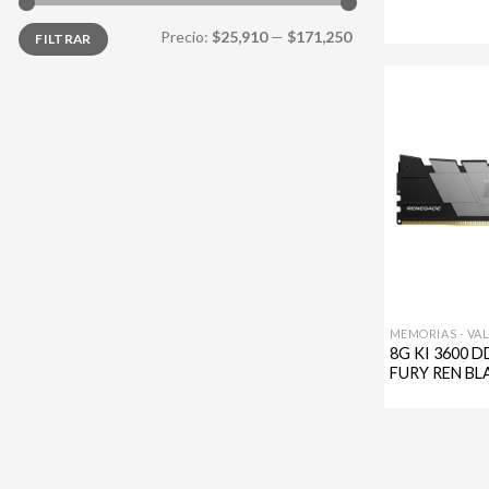
Precio
Precio
Precio:
$25,910
—
$171,250
FILTRAR
mínimo
máximo
MEMORIAS - VA
8G KI 3600 D
FURY REN BL