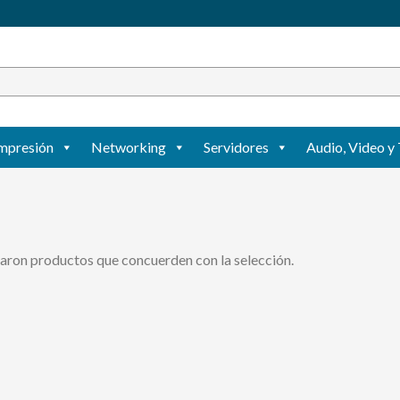
mpresión
Networking
Servidores
Audio, Video y 
aron productos que concuerden con la selección.