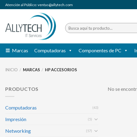
Saltar
Atención al Público: ventas@allytech.com
al
contenido
Buscar
por:
Marcas
Computadoras
Componentes de PC
I
INICIO
/
MARCAS
/
HP ACCESORIOS
PRODUCTOS
No se encontr
Computadoras
(43)
Impresión
(5)
Networking
(57)