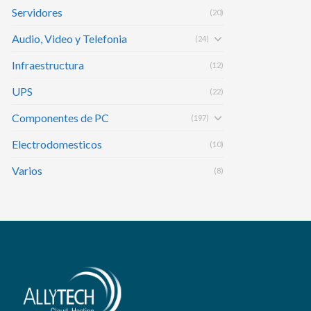
Servidores
(20)
Audio, Video y Telefonia
(24)
Infraestructura
(12)
UPS
(22)
Componentes de PC
(197)
Electrodomesticos
(10)
Varios
(8)