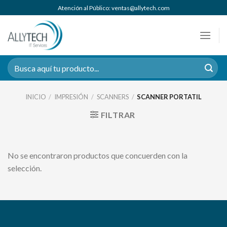
Saltar
Atención al Público: ventas@allytech.com
al
contenido
Buscar
por:
INICIO
/
IMPRESIÓN
/
SCANNERS
/
SCANNER PORTATIL
FILTRAR
No se encontraron productos que concuerden con la
selección.