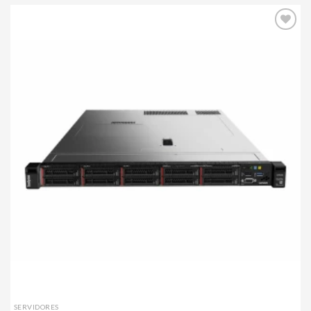
Agregar
a mi
lista de
deseos
SERVIDORES