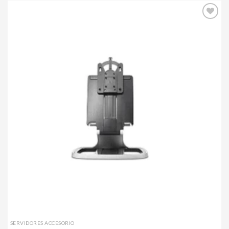
Agregar
a mi
lista de
deseos
SERVIDORES ACCESORIO