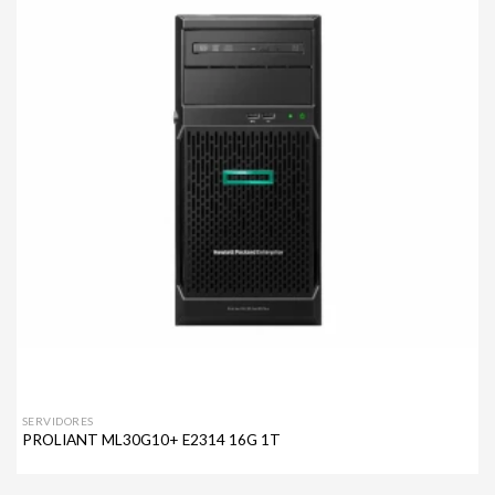
a mi
lista de
deseos
SERVIDORES
PROLIANT ML30G10+ E2314 16G 1T