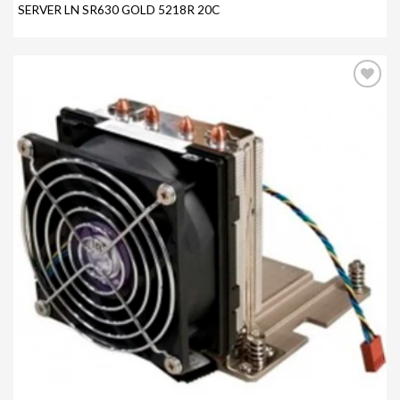
SERVER LN SR630 GOLD 5218R 20C
Agregar
a mi
lista de
deseos