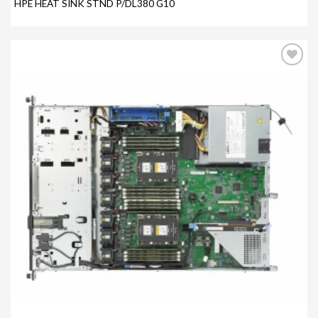
HPE HEAT SINK STND P/DL380 G10
Agregar
a mi
lista de
deseos