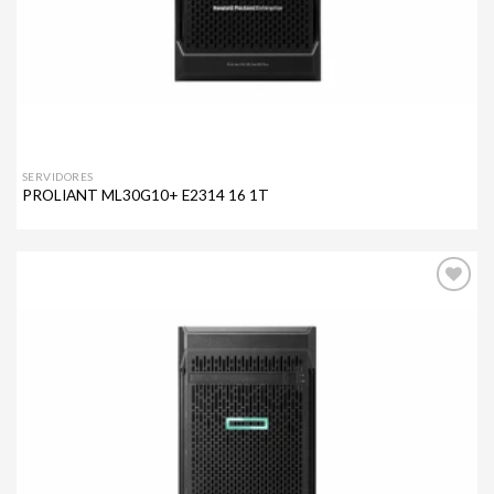
SERVIDORES
PROLIANT ML30G10+ E2314 16 1T
Agregar
a mi
lista de
deseos