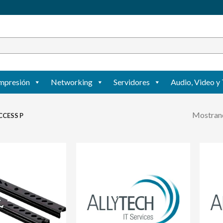
mpresión
Networking
Servidores
Audio, Video y 
Mostrand
CESS P
Agregar
Agregar
a mi
a mi
lista de
lista de
deseos
deseos