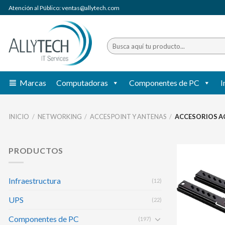
Saltar
Atención al Público: ventas@allytech.com
al
contenido
Buscar
por:
Marcas
Computadoras
Componentes de PC
I
INICIO
/
NETWORKING
/
ACCES POINT Y ANTENAS
/
ACCESORIOS AC
PRODUCTOS
Infraestructura
(12)
UPS
(22)
Componentes de PC
(197)