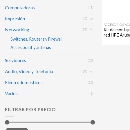
Computadoras
(43)
Impresión
(5)
ACCESORIOS AC
Networking
Kit de montaje
(57)
red HPE Aru
Switches, Routers y Firewall
Acces point y antenas
Servidores
(20)
Audio, Video y Telefonia
(24)
Electrodomesticos
(10)
Varios
(8)
FILTRAR POR PRECIO
Precio
Precio