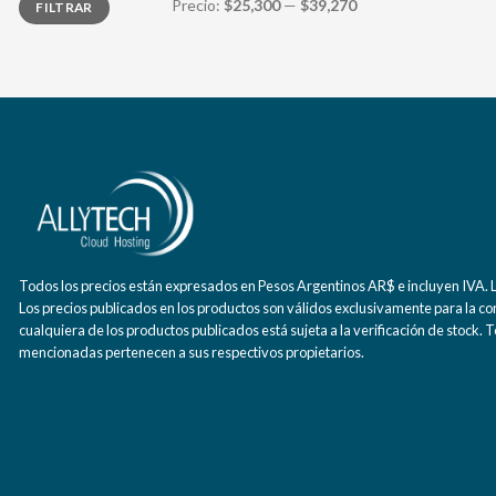
Precio:
$25,300
—
$39,270
FILTRAR
mínimo
máximo
Todos los precios están expresados en Pesos Argentinos AR$ e incluyen IVA. La
Los precios publicados en los productos son válidos exclusivamente para la co
cualquiera de los productos publicados está sujeta a la verificación de stock.
mencionadas pertenecen a sus respectivos propietarios.