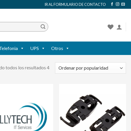
IR AL FORMULARIO DE CONTACTO
Telefonia
UPS
Otros
o todos los resultados 4
Agregar
Agregar
a mi
a mi
lista de
lista de
deseos
deseos