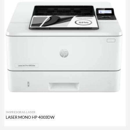
Agregar
a mi
lista de
deseos
IMPRESORAS LASER
LASER MONO HP 4003DW