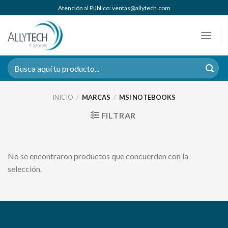
Saltar
Atención al Público: ventas@allytech.com
al
contenido
Buscar
por:
INICIO
/
MARCAS
/
MSI NOTEBOOKS
FILTRAR
No se encontraron productos que concuerden con la
selección.