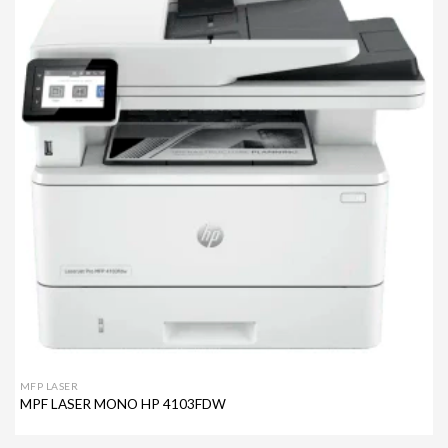
Agregar
a mi
lista de
deseos
MFP LASER
MPF LASER MONO HP 4103FDW