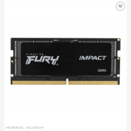
Agregar
a mi
lista de
deseos
MEMORIAS - VALUERAM