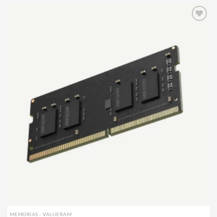
Agregar
a mi
lista de
deseos
MEMORIAS - VALUERAM