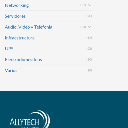
Networking
(57)
Servidores
(20)
Audio, Video y Telefonia
(24)
Infraestructura
(12)
UPS
(22)
Electrodomesticos
(10)
Varios
(8)