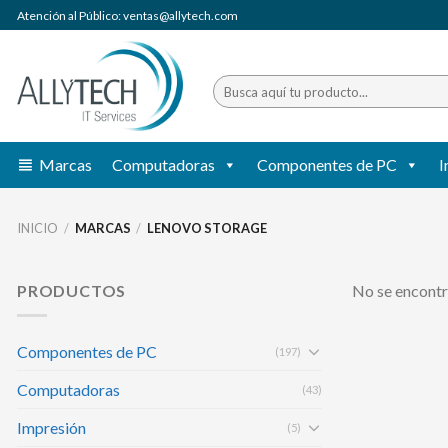
Saltar
Atención al Público: ventas@allytech.com
al
contenido
Buscar
por:
Marcas
Computadoras
Componentes de PC
I
INICIO
/
MARCAS
/
LENOVO STORAGE
PRODUCTOS
No se encontr
Componentes de PC
(197)
Computadoras
(43)
Impresión
(5)