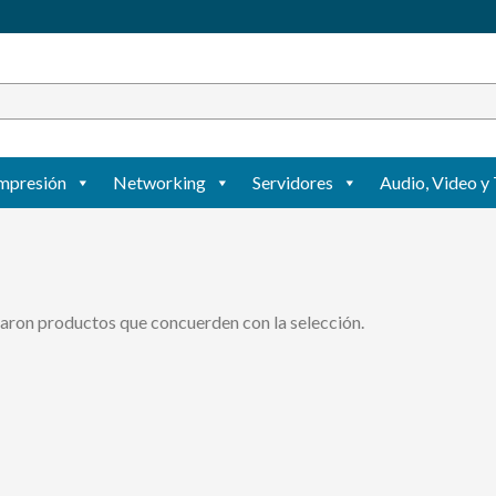
mpresión
Networking
Servidores
Audio, Video y 
aron productos que concuerden con la selección.