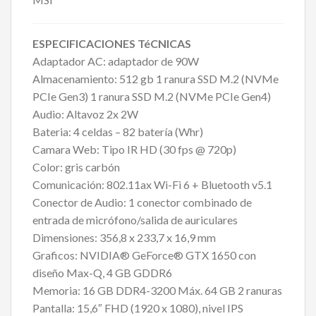
ESPECIFICACIONES TéCNICAS
Adaptador AC: adaptador de 90W
Almacenamiento: 512 gb 1 ranura SSD M.2 (NVMe
PCIe Gen3) 1 ranura SSD M.2 (NVMe PCIe Gen4)
Audio: Altavoz 2x 2W
Bateria: 4 celdas – 82 batería (Whr)
Camara Web: Tipo IR HD (30 fps @ 720p)
Color: gris carbón
Comunicación: 802.11ax Wi-Fi 6 + Bluetooth v5.1
Conector de Audio: 1 conector combinado de
entrada de micrófono/salida de auriculares
Dimensiones: 356,8 x 233,7 x 16,9 mm
Graficos: NVIDIA® GeForce® GTX 1650 con
diseño Max-Q, 4 GB GDDR6
Memoria: 16 GB DDR4-3200 Máx. 64 GB 2 ranuras
Pantalla: 15,6″ FHD (1920 x 1080), nivel IPS