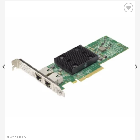
Agregar
a mi
lista de
deseos
PLACAS RED