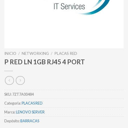
INICIO
/
NETWORKING
/
PLACAS RED
P RED LN 1GB RJ45 4 PORT
SKU:
7ZT7A00484
Categoría:
PLACAS RED
Marca:
LENOVO SERVER
Depósito:
BARRACAS