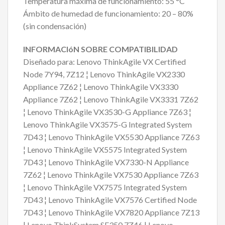
Temperatura máxima de funcionamiento: 55 °C
Ámbito de humedad de funcionamiento: 20 – 80%
(sin condensación)
INFORMACIóN SOBRE COMPATIBILIDAD
Diseñado para: Lenovo ThinkAgile VX Certified
Node 7Y94, 7Z12 ¦ Lenovo ThinkAgile VX2330
Appliance 7Z62 ¦ Lenovo ThinkAgile VX3330
Appliance 7Z62 ¦ Lenovo ThinkAgile VX3331 7Z62
¦ Lenovo ThinkAgile VX3530-G Appliance 7Z63 ¦
Lenovo ThinkAgile VX3575-G Integrated System
7D43 ¦ Lenovo ThinkAgile VX5530 Appliance 7Z63
¦ Lenovo ThinkAgile VX5575 Integrated System
7D43 ¦ Lenovo ThinkAgile VX7330-N Appliance
7Z62 ¦ Lenovo ThinkAgile VX7530 Appliance 7Z63
¦ Lenovo ThinkAgile VX7575 Integrated System
7D43 ¦ Lenovo ThinkAgile VX7576 Certified Node
7D43 ¦ Lenovo ThinkAgile VX7820 Appliance 7Z13
¦ Lenovo ThinkSystem SE350 7Z46 ¦ Lenovo