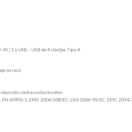
RJ-45 ¦ 1 x USB – USB de 4 clavijas Tipo A
aje en rack
rotección contra cortocircuitos
-1, EN 60950-1, EMC 2004/108/EC, LVD 2006/95/EC, EMC 2014