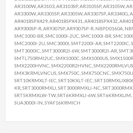
AR3100W, AR3103, AR3103SP, AR3105SP, AR3105W, AR
AR3300W, AR3305SP, AR3305W, AR3307SP, AR3340G, A
AR4018SPX429, AR4018SPX431, AR4018SPX432, AR4018
AR9300SP-R, AR9307SP, AR9307SP-R, NBPD0160A, 
SMC1000-BR, SMC1000I-2UC, SMC1000I-BR, SMC1000
SMC2000I-2U, SMC3000I, SMT2200I-AR, SMT2200IC
SMT3000IC, SMT3000R2I-6W, SMT3000R2I-AR, SM
SMTL750RMI2UC, SMX1000C, SMX1000US, SMX150
SMX2200HVNC, SMX2200R2HVNC, SMX2200RMLVUS, 
SMX3KRMLVNCUS, SMX750C, SMX750CNC, SMX750US,
SRT10KRMXLT-IEC, SRT10KXLT-IEC, SRT10RMXLIX806
KR, SRT3000RMXLI, SRT3000RMXLI-NC, SRT3000RMX
SRT5KRMXLW-TW, SRT6KRMXLI-6W, SRT6KRMXLIM, SR
SUA3000I-IN, SYAF16KRMICH