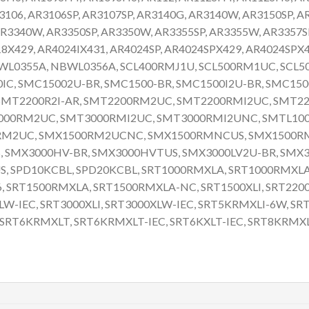
3106, AR3106SP, AR3107SP, AR3140G, AR3140W, AR3150SP, A
R3340W, AR3350SP, AR3350W, AR3355SP, AR3355W, AR3357SP
X429, AR4024IX431, AR4024SP, AR4024SPX429, AR4024SPX43
NBWL0355A, NBWL0356A, SCL400RMJ1U, SCL500RM1UC, SC
IC, SMC15002U-BR, SMC1500-BR, SMC1500I2U-BR, SMC1500
, SMT2200R2I-AR, SMT2200RM2UC, SMT2200RMI2UC, SMT2
T3000RM2UC, SMT3000RMI2UC, SMT3000RMI2UNC, SMTL1
0RM2UC, SMX1500RM2UCNC, SMX1500RMNCUS, SMX1500RM
SMX3000HV-BR, SMX3000HVTUS, SMX3000LV2U-BR, SMX3
 SPD10KCBL, SPD20KCBL, SRT1000RMXLA, SRT1000RMXLA-
, SRT1500RMXLA, SRT1500RMXLA-NC, SRT1500XLI, SRT2200
LW-IEC, SRT3000XLI, SRT3000XLW-IEC, SRT5KRMXLI-6W, S
T6KRMXLT, SRT6KRMXLT-IEC, SRT6KXLT-IEC, SRT8KRMXLT,