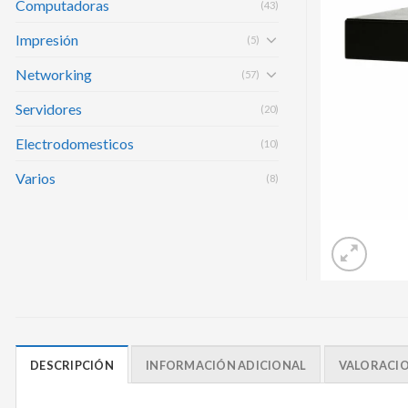
Computadoras
(43)
Impresión
(5)
Networking
(57)
Servidores
(20)
Electrodomesticos
(10)
Varios
(8)
DESCRIPCIÓN
INFORMACIÓN ADICIONAL
VALORACION