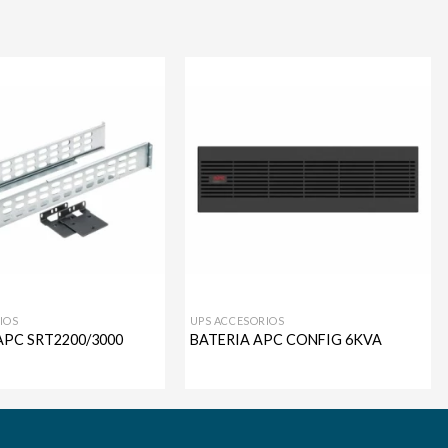
Agregar
Agregar
a mi
a mi
lista de
lista de
deseos
deseos
IOS
UPS ACCESORIOS
APC SRT2200/3000
BATERIA APC CONFIG 6KVA