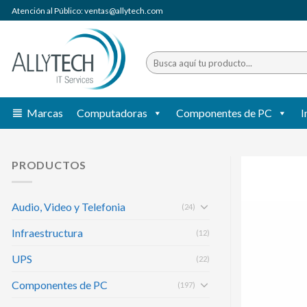
Saltar
Atención al Público: ventas@allytech.com
al
contenido
Buscar
por:
Marcas
Computadoras
Componentes de PC
I
PRODUCTOS
Audio, Video y Telefonia
(24)
Infraestructura
(12)
UPS
(22)
Componentes de PC
(197)