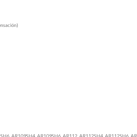
ensación)
06SH6, AR109SH4, AR109SH6, AR112, AR112SH4, AR112SH6, AR