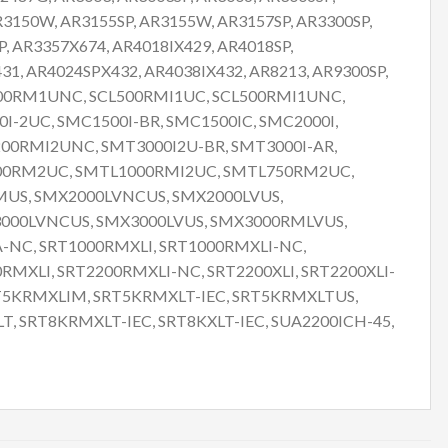
R3150W, AR3155SP, AR3155W, AR3157SP, AR3300SP,
, AR3357X674, AR4018IX429, AR4018SP,
1, AR4024SPX432, AR4038IX432, AR8213, AR9300SP,
L500RM1UNC, SCL500RMI1UC, SCL500RMI1UNC,
I-2UC, SMC1500I-BR, SMC1500IC, SMC2000I,
200RMI2UNC, SMT3000I2U-BR, SMT3000I-AR,
000RM2UC, SMTL1000RMI2UC, SMTL750RM2UC,
US, SMX2000LVNCUS, SMX2000LVUS,
000LVNCUS, SMX3000LVUS, SMX3000RMLVUS,
NC, SRT1000RMXLI, SRT1000RMXLI-NC,
RMXLI, SRT2200RMXLI-NC, SRT2200XLI, SRT2200XLI-
RT5KRMXLIM, SRT5KRMXLT-IEC, SRT5KRMXLTUS,
 SRT8KRMXLT-IEC, SRT8KXLT-IEC, SUA2200ICH-45,