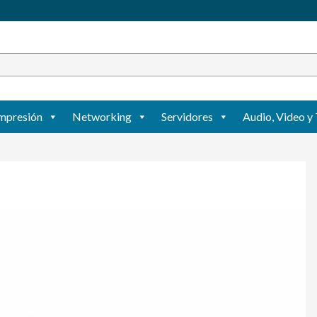
mpresión
Networking
Servidores
Audio, Video y 
Agregar
a mi lista
de
deseos