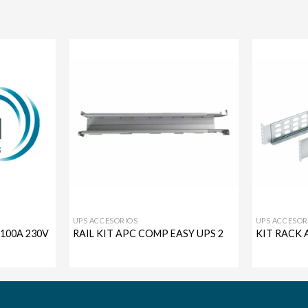
Agregar
Agregar
a mi
a mi
lista de
lista de
deseos
deseos
UPS ACCESORIOS
UPS ACCESOR
100A 230V
RAIL KIT APC COMP EASY UPS 2
KIT RACK 