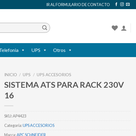
IR AL FORMULARIO DE CONTACTO
Telefonia
UPS
Otros
INICIO
/
UPS
/
UPS ACCESORIOS
SISTEMA ATS PARA RACK 230V
16
SKU:
AP4423
Categoría:
UPS ACCESORIOS
Marca:
APC SCHNEIDER