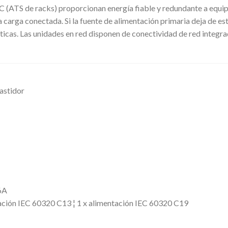
 (ATS de racks) proporcionan energía fiable y redundante a equipo
a carga conectada. Si la fuente de alimentación primaria deja de es
ríticas. Las unidades en red disponen de conectividad de red integr
astidor
6A
ntación IEC 60320 C13 ¦ 1 x alimentación IEC 60320 C19