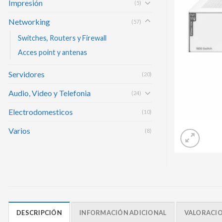
Impresión
(5)
Networking
(57)
Switches, Routers y Firewall
Acces point y antenas
Servidores
(20)
Audio, Video y Telefonia
(24)
Electrodomesticos
(10)
Varios
(8)
DESCRIPCIÓN
INFORMACIÓN ADICIONAL
VALORACION