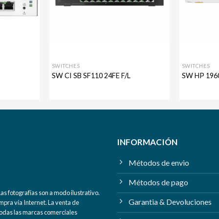
SWITCHES
SWITCHES
SW CI SB SF110 24FE F/L
SW HP 196
INFORMACIÓN
Métodos de envio
Métodos de pago
s fotografías son a modo ilustrativo.
Garantia & Devoluciones
mpra vía Internet. La venta de
 Todas las marcas comerciales