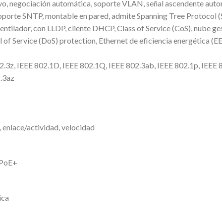
sitivo, negociación automática, soporte VLAN, señal ascendente 
soporte SNTP, montable en pared, admite Spanning Tree Protocol (S
ntilador, con LLDP, cliente DHCP, Class of Service (CoS), nube g
of Service (DoS) protection, Ethernet de eficiencia energética (E
.3z, IEEE 802.1D, IEEE 802.1Q, IEEE 802.3ab, IEEE 802.1p, IEEE 8
2.3az
 enlace/actividad, velocidad
 PoE+
ica