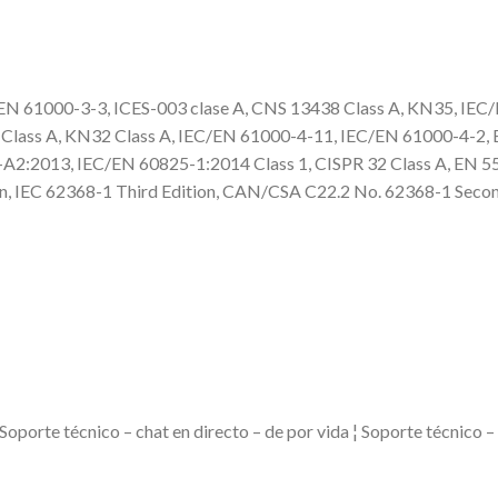
 EN 61000-3-3, ICES-003 clase A, CNS 13438 Class A, KN35, IE
lass A, KN32 Class A, IEC/EN 61000-4-11, IEC/EN 61000-4-2, 
2013, IEC/EN 60825-1:2014 Class 1, CISPR 32 Class A, EN 55
on, IEC 62368-1 Third Edition, CAN/CSA C22.2 No. 62368-1 Seco
 Soporte técnico – chat en directo – de por vida ¦ Soporte técnico 