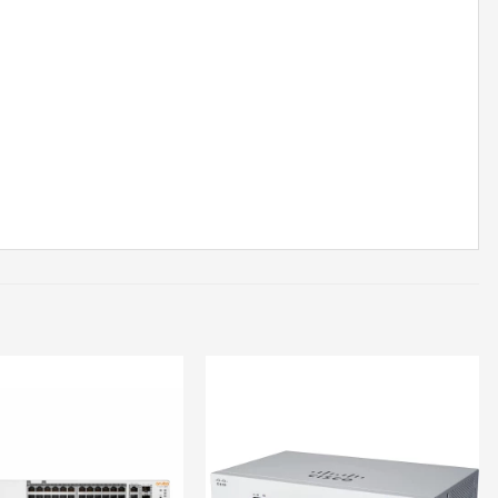
Agregar
Agregar
a mi
a mi
lista de
lista de
deseos
deseos