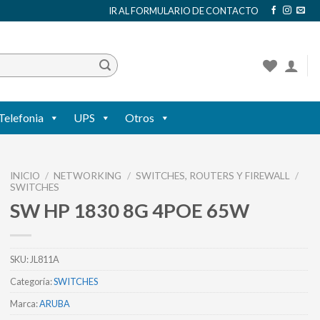
IR AL FORMULARIO DE CONTACTO
Telefonia
UPS
Otros
INICIO
/
NETWORKING
/
SWITCHES, ROUTERS Y FIREWALL
/
SWITCHES
SW HP 1830 8G 4POE 65W
SKU:
JL811A
Categoría:
SWITCHES
Marca:
ARUBA