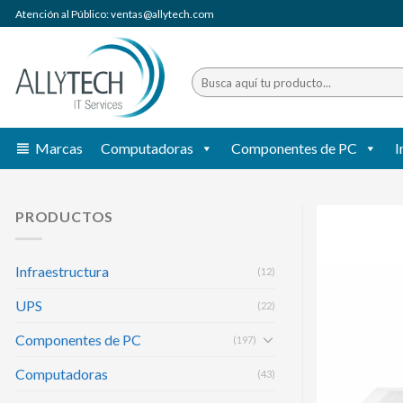
Saltar
Atención al Público: ventas@allytech.com
al
contenido
Buscar
por:
Marcas
Computadoras
Componentes de PC
I
PRODUCTOS
Infraestructura
(12)
UPS
(22)
Componentes de PC
(197)
Computadoras
(43)