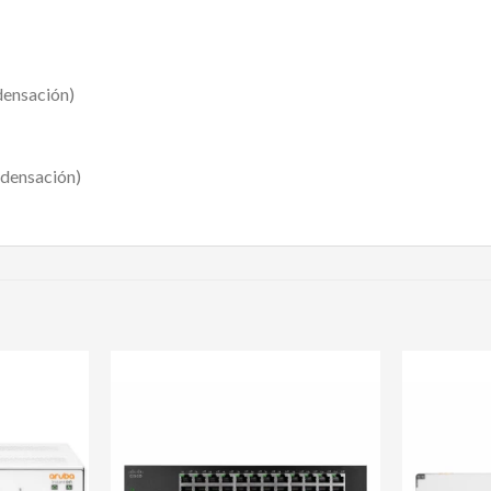
densación)
densación)
Agregar
Agregar
a mi
a mi
lista de
lista de
deseos
deseos