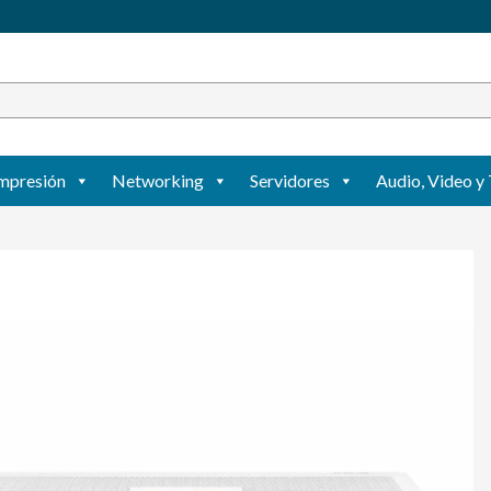
mpresión
Networking
Servidores
Audio, Video y 
Agregar
a mi lista
de
deseos