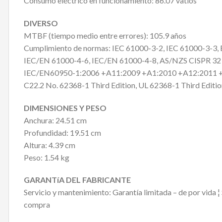
Consumo eléctrico en funcionamiento: 86.07 vatios
DIVERSO
MTBF (tiempo medio entre errores): 105.9 años
Cumplimiento de normas: IEC 61000-3-2, IEC 61000-3-3,
IEC/EN 61000-4-6, IEC/EN 61000-4-8, AS/NZS CISPR 32 C
IEC/EN60950-1:2006 +A11:2009 +A1:2010 +A12:2011 +A2:
C22.2 No. 62368-1 Third Edition, UL 62368-1 Third Editi
DIMENSIONES Y PESO
Anchura: 24.51 cm
Profundidad: 19.51 cm
Altura: 4.39 cm
Peso: 1.54 kg
GARANTíA DEL FABRICANTE
Servicio y mantenimiento: Garantía limitada – de por vida ¦
compra