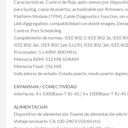
Características: Control de flujo, auto-sensor por dispo
para Syslog, copia de puertos, actualizable por firmware, 
Platform Module (TPM), Cable Diagnostics Function, sin ve
Link Aggregation, compatibilidad con doble imagen, Denial 
Control, Port Scheduling
Cumplimiento de normas: IEEE 802.3, IEEE 802.3u, IEEE 802
IEEE 802.3ac, IEEE 802.1ab (LLDP), IEEE 802.3at, IEEE 80
Procesador: 1 x ARM: 800 MHz
Memoria RAM: 512 MB SDRAM
Memoria Flash: 256 MB
Indicadores de estado: Estado puerto, modo puerto duplex,
EXPANSIóN / CONECTIVIDAD
Interfaces: 4 x 1000Base-T RJ-45 ¦ 4 x 1000Base-T RJ-45
ALIMENTACIóN
Dispositivo de alimentación: Fuente de alimentación eléctr
Voltaje necesario: CA 100-240 V (50/60 Hz)