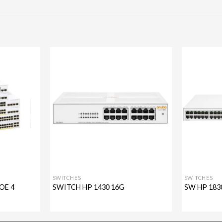
Agregar
Agregar
a mi
a mi
lista de
lista de
deseos
deseos
SWITCHES
SWITCHES
OE 4
SWITCH HP 1430 16G
SW HP 183