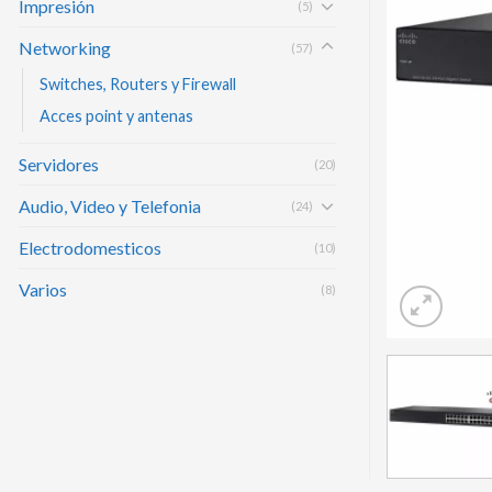
Impresión
(5)
Networking
(57)
Switches, Routers y Firewall
Acces point y antenas
Servidores
(20)
Audio, Video y Telefonia
(24)
Electrodomesticos
(10)
Varios
(8)