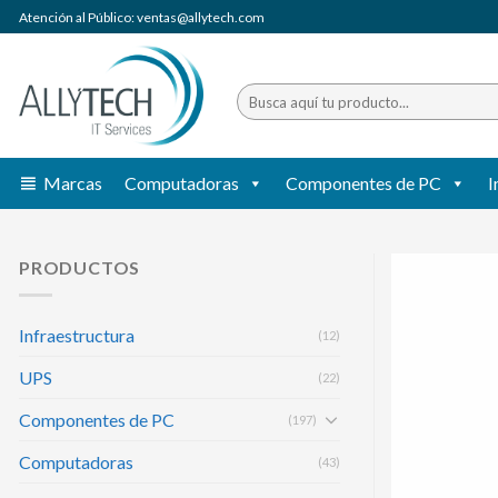
Saltar
Atención al Público: ventas@allytech.com
al
contenido
Buscar
por:
Marcas
Computadoras
Componentes de PC
I
PRODUCTOS
Infraestructura
(12)
UPS
(22)
Componentes de PC
(197)
Computadoras
(43)