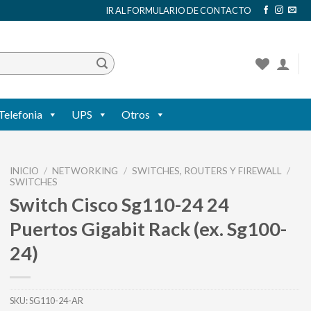
IR AL FORMULARIO DE CONTACTO
Telefonia
UPS
Otros
INICIO
/
NETWORKING
/
SWITCHES, ROUTERS Y FIREWALL
/
SWITCHES
Switch Cisco Sg110-24 24
Puertos Gigabit Rack (ex. Sg100-
24)
SKU:
SG110-24-AR