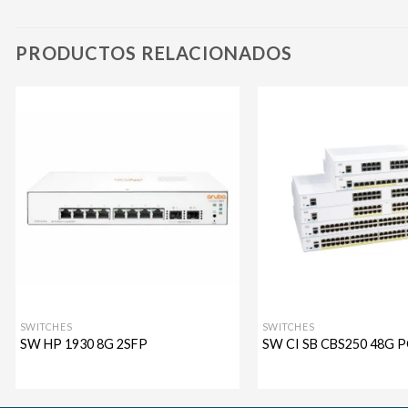
PRODUCTOS RELACIONADOS
Agregar
a mi
lista de
deseos
SWITCHES
SWITCHES
SW HP 1930 8G 2SFP
SW CI SB CBS250 48G P