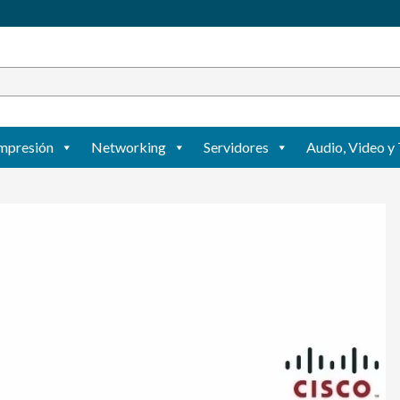
mpresión
Networking
Servidores
Audio, Video y 
Agregar
a mi lista
de
deseos