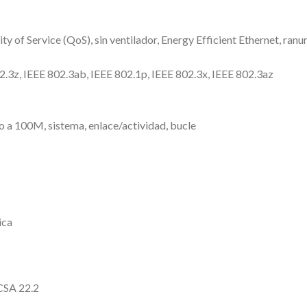
 of Service (QoS), sin ventilador, Energy Efficient Ethernet, ranu
.3z, IEEE 802.3ab, IEEE 802.1p, IEEE 802.3x, IEEE 802.3az
o a 100M, sistema, enlace/actividad, bucle
ica
CSA 22.2