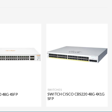
Agregar
Agregar
a mi
a mi
lista de
lista de
deseos
deseos
SWITCHES
SWITCH CISCO CBS220 48G 4X1G
0 48G 4SFP
SFP